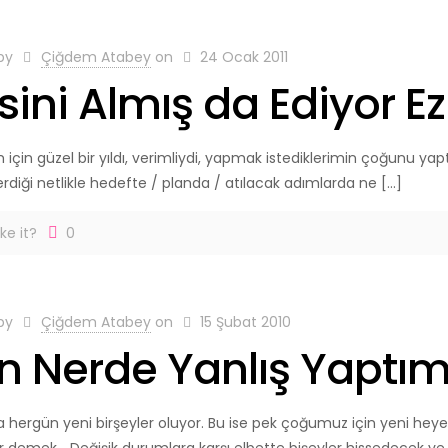
 by
Çiğdem Atabey
on
24 Ocak 2011
sini Almış da Ediyor E
 için güzel bir yıldı, verimliydi, yapmak istediklerimin çoğunu ya
rdiği netlikle hedefte / planda / atılacak adımlarda ne
[…]
ke it?
0
 by
Çiğdem Atabey
on
15 Şubat 2010
n Nerde Yanlış Yaptım
a hergün yeni birşeyler oluyor. Bu ise pek çoğumuz için yeni heye