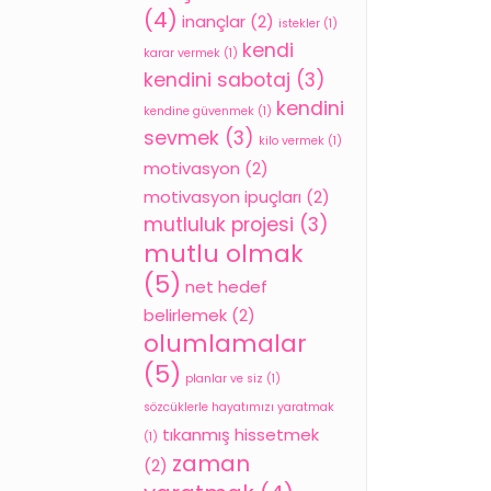
(4)
inançlar
(2)
istekler
(1)
kendi
karar vermek
(1)
kendini sabotaj
(3)
kendini
kendine güvenmek
(1)
sevmek
(3)
kilo vermek
(1)
motivasyon
(2)
motivasyon ipuçları
(2)
mutluluk projesi
(3)
mutlu olmak
(5)
net hedef
belirlemek
(2)
olumlamalar
(5)
planlar ve siz
(1)
sözcüklerle hayatımızı yaratmak
tıkanmış hissetmek
(1)
zaman
(2)