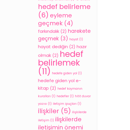
hedef belirleme
(6)
eyleme
geçmek
(4)
harekete
farkındalık
(2)
geçmek
(3)
hayat
(1)
hayat dediğin
(2)
hazır
hedef
olmak
(2)
belirlemek
(11)
hedefe giden yol
(1)
hedefe giden yol e-
kitap
(2)
hedef koymanın
kuralları
(1)
hedefler
(1)
hitit duvar
yazısı
(1)
iletişim ipuçları
(1)
ilişkiler
(5)
ilişkilerde
ilişkilerde
iletişim
(1)
iletişimin önemi