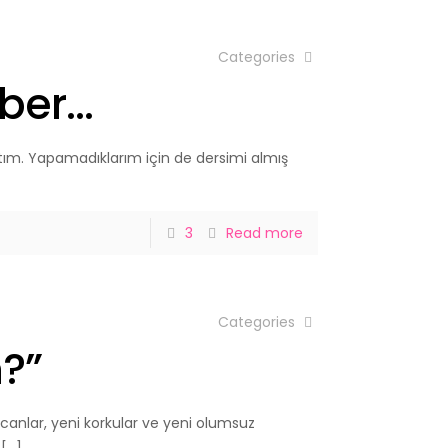
Categories
zber…
ptım. Yapamadıklarım için de dersimi almış
3
Read more
Categories
?”
canlar, yeni korkular ve yeni olumsuz