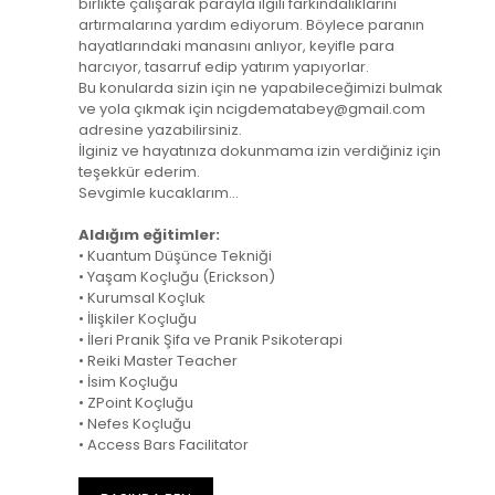
birlikte çalışarak parayla ilgili farkındalıklarını
artırmalarına yardım ediyorum. Böylece paranın
hayatlarındaki manasını anlıyor, keyifle para
harcıyor, tasarruf edip yatırım yapıyorlar.
Bu konularda sizin için ne yapabileceğimizi bulmak
ve yola çıkmak için ncigdematabey@gmail.com
adresine yazabilirsiniz.
İlginiz ve hayatınıza dokunmama izin verdiğiniz için
teşekkür ederim.
Sevgimle kucaklarım...
Aldığım eğitimler:
• Kuantum Düşünce Tekniği
• Yaşam Koçluğu (Erickson)
• Kurumsal Koçluk
• İlişkiler Koçluğu
• İleri Pranik Şifa ve Pranik Psikoterapi
• Reiki Master Teacher
• İsim Koçluğu
• ZPoint Koçluğu
• Nefes Koçluğu
• Access Bars Facilitator