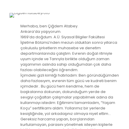
Merhaba, ben Çiğdem Atabey.
Ankara’da yaşıyorum.
1969’da doğdum. A.Ü. Siyasal Bilgiler Fakültesi
İşletme Bölümü’nden mezun olduktan sonra yıllarca
çokuluslu şirketlerin muhasebe ve denetim
departmanlarında çalıştım. Evrenin doğal ritmiyle
uyum içinde ve Tanrıyla birlikte olduğum zaman
yaşamımın aslında sahip olduğumdan çok daha
fazlası olabileceğini öğrendim.
İçimdeki gizli kimliği hatırladım: Ben göründüğümden
daha fazlasıyım, evrenin tüm gücü ve kudreti benim
içimdedir.. Bu gücü hem kendime, hem de
başkalarına dokunan, dokunduğum yerde de
sevgiyi çoğaltan çalışmalar yapabilmek adına da
kullanmayı istedim: Eğitimimi tamamladım, “Yaşam
Koçu” sertifikamı aldım. Yollarımız bir yerlerde
kesiştiğinde, yol arkadaşınız olmaya niyet ettim…
Gereksiz harcama yapan, borçlarından
kurtulamayan, parasını yönetmek isteyen kişilerle