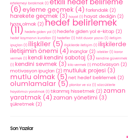
etkili hedef belirleme
ertelemeyi bırakmak
(1)
(6)
eyleme geçmek
(4)
farkındalık
(2)
harekete geçmek
(3)
hayat dediğin
(2)
hayat
(1)
hedef belirlemek
hazır olmak
(2)
(11)
hedefe giden yol e-kitap
(2)
hedefe giden yol
(1)
hedef koymanın kuralları
(1)
hedefler
(1)
hitit duvar yazısı
(1)
iletişim
ilişkiler
(5)
ilişkilerde
ipuçları
(1)
ilişkilerde iletişim
(1)
iletişimin önemi
(4)
inançlar
(2)
istekler
(1)
karar
kendi kendini sabotaj
(3)
vermek
(1)
kendine güvenmek
kendini sevmek
(3)
motivasyon
(2)
(1)
kilo vermek
(1)
mutluluk projesi
(3)
motivasyon ipuçları
(2)
mutlu olmak
(5)
net hedef belirlemek
(2)
olumlamalar
(5)
planlar ve siz
(1)
sözcüklerle
zaman
tıkanmış hissetmek
(2)
hayatımızı yaratmak
(1)
yaratmak
(4)
zaman yönetimi
(3)
şükretmek
(2)
Son Yazılar