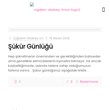
Çiğdem Atabey
on
16 Nisan 2012
Şükür Günlüğü
Hep şükretmenin öneminden ve gerekliliğinden bahseder
ama genellikle elimizdekilerin kıymetini bilmeyiz. Ve ancak
kaybettiğimizde, aslında nelere sahip olduğumuzun
farkına varırız… Şükür günlüğünüz aşağıdaki linkte…
0
3
Read more