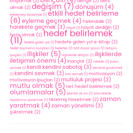
bilinçaltı
(4)
başlamak
(2)
denge
(2)
ders
değişim
(7)
dönüşüm
(4)
almak
(2)
etkili hedef belirleme
ertelemeyi bırakmak
(1)
(6)
eyleme geçmek
(4)
farkındalık
(2)
harekete geçmek
(3)
hayat dediğin
(2)
hayat
(1)
hedef belirlemek
hazır olmak
(2)
(11)
hedefe giden yol e-kitap
(2)
hedefe giden yol
(1)
hedef koymanın kuralları
(1)
hedefler
(1)
hitit duvar yazısı
(1)
iletişim
ilişkiler
(5)
ilişkilerde
ipuçları
(1)
ilişkilerde iletişim
(1)
iletişimin önemi
(4)
inançlar
(2)
istekler
(1)
karar
kendi kendini sabotaj
(3)
vermek
(1)
kendine güvenmek
kendini sevmek
(3)
motivasyon
(2)
(1)
kilo vermek
(1)
mutluluk projesi
(3)
motivasyon ipuçları
(2)
mutlu olmak
(5)
net hedef belirlemek
(2)
olumlamalar
(5)
planlar ve siz
(1)
sözcüklerle
zaman
tıkanmış hissetmek
(2)
hayatımızı yaratmak
(1)
yaratmak
(4)
zaman yönetimi
(3)
şükretmek
(2)