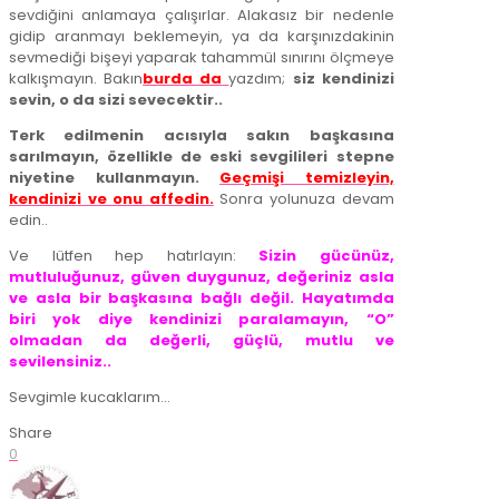
sevdiğini anlamaya çalışırlar. Alakasız bir nedenle
gidip aranmayı beklemeyin, ya da karşınızdakinin
sevmediği bişeyi yaparak tahammül sınırını ölçmeye
kalkışmayın. Bakın
burda da
yazdım;
siz kendinizi
sevin, o da sizi sevecektir..
Terk edilmenin acısıyla sakın başkasına
sarılmayın, özellikle de eski sevgilileri stepne
niyetine kullanmayın.
Geçmişi temizleyin,
kendinizi ve onu affedin.
Sonra yolunuza devam
edin..
Ve lütfen hep hatırlayın:
Sizin gücünüz,
mutluluğunuz, güven duygunuz, değeriniz asla
ve asla bir başkasına bağlı değil. Hayatımda
biri yok diye kendinizi paralamayın, “O”
olmadan da değerli, güçlü, mutlu ve
sevilensiniz..
Sevgimle kucaklarım…
Share
0