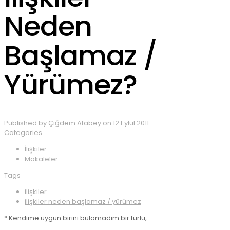
Neden
Başlamaz /
Yürümez?
Published by
Çiğdem Atabey
on
12 Eylül 2011
Categories
İlişkiler
Makaleler
Tags
ilişkiler
ilişkiler neden başlamaz / yürümez
* Kendime uygun birini bulamadım bir türlü,