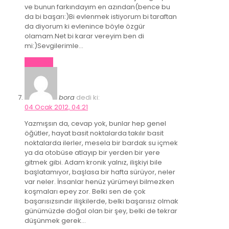
ve bunun farkındayım en azından(bence bu
da bi başarı:)Bi evlenmek istiyorum bi taraftan
da diyorum ki evlenince böyle özgür
olamam.Net bi karar vereyim ben di
mi:)Sevgilerimle…
Cevapla
bora
dedi ki:
04 Ocak 2012, 04:21
Yazmışsın da, cevap yok, bunlar hep genel
öğütler, hayat basit noktalarda takılır basit
noktalarda ilerler, mesela bir bardak su içmek
ya da otobüse atlayıp bir yerden bir yere
gitmek gibi. Adam kronik yalnız, ilişkiyi bile
başlatamıyor, başlasa bir hafta sürüyor, neler
var neler. İnsanlar henüz yürümeyi bilmezken
koşmaları epey zor. Belki sen de çok
başarısızsındır ilişkilerde, belki başarısız olmak
günümüzde doğal olan bir şey, belki de tekrar
düşünmek gerek…