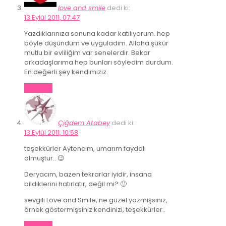
love and smile
dedi ki:
13 Eylül 2011, 07:47
Yazdıklarınıza sonuna kadar katılıyorum. hep
böyle düşündüm ve uyguladım. Allaha şükür
mutlu bir evliliğim var senelerdir. Bekar
arkadaşlarıma hep bunları söyledim durdum.
En değerli şey kendimiziz.
Cevapla
Çiğdem Atabey
dedi ki:
13 Eylül 2011, 10:58
teşekkürler Aytencim, umarım faydalı
olmuştur.. 😉
Deryacım, bazen tekrarlar iyidir, insana
bildiklerini hatırlatır, değil mi? 🙂
sevgili Love and Smile, ne güzel yazmışsınız,
örnek göstermişsiniz kendinizi, teşekkürler..
Cevapla