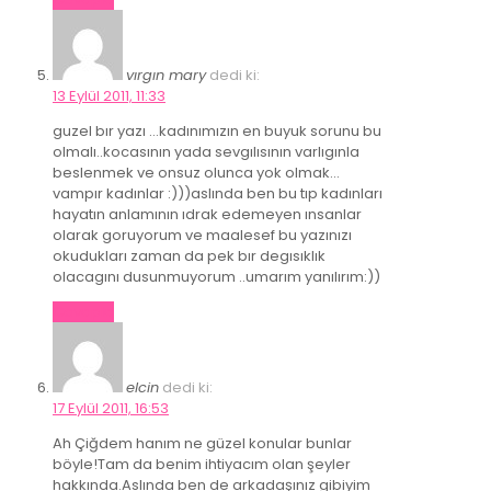
vırgın mary
dedi ki:
13 Eylül 2011, 11:33
guzel bır yazı …kadınımızın en buyuk sorunu bu
olmalı..kocasının yada sevgılısının varlıgınla
beslenmek ve onsuz olunca yok olmak…
vampır kadınlar :)))aslında ben bu tıp kadınları
hayatın anlamının ıdrak edemeyen ınsanlar
olarak goruyorum ve maalesef bu yazınızı
okudukları zaman da pek bır degısıklık
olacagını dusunmuyorum ..umarım yanılırım:))
Cevapla
elcin
dedi ki:
17 Eylül 2011, 16:53
Ah Çiğdem hanım ne güzel konular bunlar
böyle!Tam da benim ihtiyacım olan şeyler
hakkında.Aslında ben de arkadaşınız gibiyim