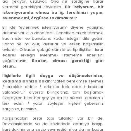
acı çekiyor, üzülüyor. Ona ne istediğine karar
vermesi gerektiğini söyledim.
Bir istiyorum, bir
istemiyorumla olmaz bu iş; tercihinizi yapın,
evlenmek mi, özgürce takılmak mı?
Bir de “evlenmek istemiyorum” diyene yapışma
durumu var ki, o daha feci.. Genellikle erkek istemez,
kadın ister ve bunaltana kadar isteğini dile getirir.
Sonra ne mi olur, ayrılırlar ve erkek başkasıyla
evlenir!.. O kadar çok gördüm ki bu tip ilişkiler.. Israr
ederek erkeğin evlenmek istememe enerjisini
çoğaltmayın.
Bırakın, olması gerektiği gibi
olsun…
İlişkilerle ilgili duygu ve düşüncelerinize,
kodlamalarınıza bakın:
“Zaten beni kimse sevmez
/ erkekler aldatır / erkekler terk eder / kadınlar
yalancıdır…” diyorsa bilinçaltınız, tam başlamak
üzereyken biter her şey ya da siz sürekli aldatan /
terk eden / yalan söyleyen kişileri çekersiniz
karşınıza, bilesiniz..
Karşısındakini teste tabi tutanlar var bir de.
Davranışlarında ya da sözlerinde abartıya kaçıp,
karşıdakinin onu sevip sevmediğini ya da ne kadar