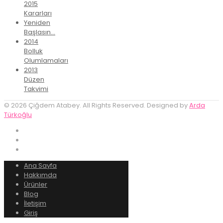
2015
Kararları
Yeniden
Başlasın…
2014
Bolluk
Olumlamaları
2013
Düzen
Takvimi
© 2026 Çiğdem Atabey. All Rights Reserved. Designed by
Arda
Türkoğlu
Ana Sayfa
Hakkımda
Ürünler
Blog
İletişim
Giriş