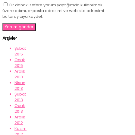
Bir dahaki sefere yorum yaptığımda kullanılmak
üzere adımı, e-posta adresimi ve web site adresimi
bu tarayıcıya kaydet.
Arşivler
Şubat
2015
Ocak
2015
Aralık
2013
Nisan
2013
Şubat
2013
Ocak
2013
Aralık
2012
Kasım
2012