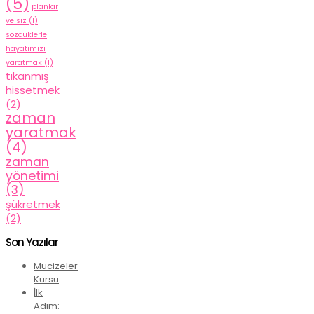
(5)
planlar
ve siz
(1)
sözcüklerle
hayatımızı
yaratmak
(1)
tıkanmış
hissetmek
(2)
zaman
yaratmak
(4)
zaman
yönetimi
(3)
şükretmek
(2)
Son Yazılar
Mucizeler
Kursu
İlk
Adım: