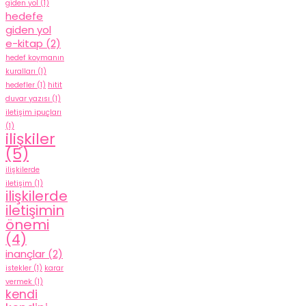
giden yol
(1)
hedefe
giden yol
e-kitap
(2)
hedef koymanın
kuralları
(1)
hedefler
(1)
hitit
duvar yazısı
(1)
iletişim ipuçları
(1)
ilişkiler
(5)
ilişkilerde
iletişim
(1)
ilişkilerde
iletişimin
önemi
(4)
inançlar
(2)
istekler
(1)
karar
vermek
(1)
kendi