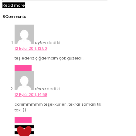
Read more
8 Comments
ayten
dedi ki:
12 Eylül 2011, 13:50
teş.ederiz çiğdemcim çok güzeldi…
Cevapla
derra
dedi ki:
12 Eylül 2011, 14:58
canımmmmm teşekkürler ..tekrar zamanı tik
tak :))
Cevapla