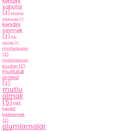
kendini
sabotaj
(3)
kendine
güvenmek
(1)
kendini
sevmek
(3)
kilo
vermek
(1)
motivasyon
(2)
motivasyon
ipuçları
(2)
mutluluk
projesi
(3)
mutlu
olmak
(5)
net
hedef
belirlemek
(2)
olumlamalar