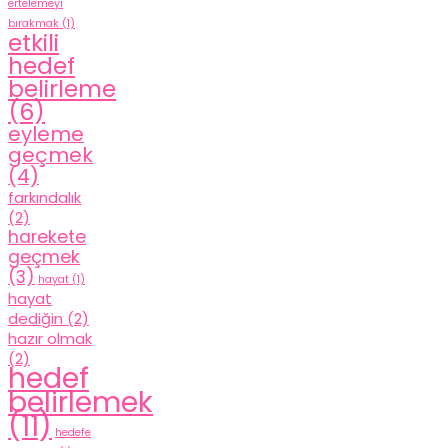
ertelemeyi
bırakmak
(1)
etkili
hedef
belirleme
(6)
eyleme
geçmek
(4)
farkındalık
(2)
harekete
geçmek
(3)
hayat
(1)
hayat
dediğin
(2)
hazır olmak
(2)
hedef
belirlemek
(11)
hedefe