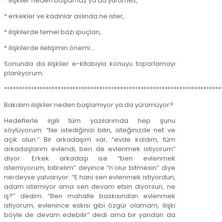
* İlişkiler neden başlamaz ya da yürümez,
* erkekler ve kadınlar aslında ne ister,
* ilişkilerde temel bazı ipuçları,
* ilişkilerde iletişimin önemi…
Sonunda da ilişkiler e-kitabıyla konuyu toparlamayı
planlıyorum.
*************************************************************************
Bakalım ilişkiler neden başlamıyor ya da yürümüyor?
Hedeflerle ilgili tüm yazılarımda hep şunu
söylüyorum: “Ne istediğinizi bilin, isteğinizde net ve
açık olun.” Bir arkadaşım var, “evde kaldım, tüm
arkadaşlarım evlendi, ben de evlenmek istiyorum”
diyor. Erkek arkadaşı ise “ben evlenmek
istemiyorum, bitirelim” deyince “n’olur bitmesin” diye
nerdeyse yalvarıyor. “E hani sen evlenmek istiyordun,
adam istemiyor ama sen devam etsin diyorsun, ne
iş?” dedim. “Ben mahalle baskısından evlenmek
istiyorum, evlenince eskisi gibi özgür olamam, ilişki
böyle de devam edebilir” dedi ama bir yandan da