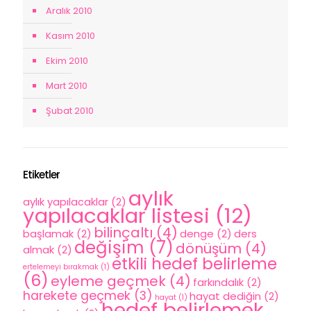
Aralık 2010
Kasım 2010
Ekim 2010
Mart 2010
Şubat 2010
Etiketler
aylık
aylık yapılacaklar
(2)
yapılacaklar listesi
(12)
bilinçaltı
(4)
başlamak
(2)
denge
(2)
ders
değişim
(7)
dönüşüm
(4)
almak
(2)
etkili hedef belirleme
ertelemeyi bırakmak
(1)
(6)
eyleme geçmek
(4)
farkındalık
(2)
harekete geçmek
(3)
hayat dediğin
(2)
hayat
(1)
hedef belirlemek