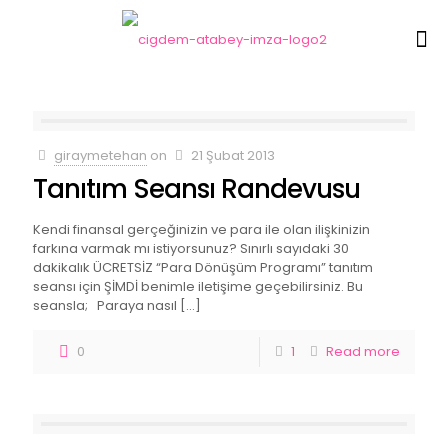
giraymetehan
on
21 Şubat 2013
Tanıtım Seansı Randevusu
Kendi finansal gerçeğinizin ve para ile olan ilişkinizin
farkına varmak mı istiyorsunuz? Sınırlı sayıdaki 30
dakikalık ÜCRETSİZ “Para Dönüşüm Programı” tanıtım
seansı için ŞİMDİ benimle iletişime geçebilirsiniz. Bu
seansla; Paraya nasıl
[…]
0
1
Read more