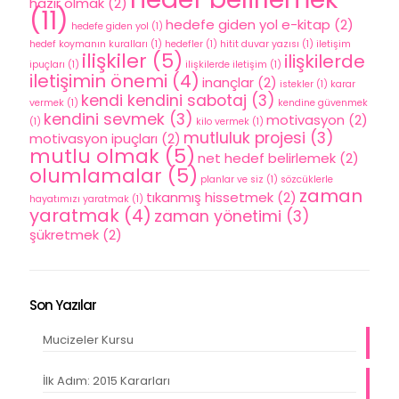
hazır olmak
(2)
(11)
hedefe giden yol e-kitap
(2)
hedefe giden yol
(1)
hedef koymanın kuralları
(1)
hedefler
(1)
hitit duvar yazısı
(1)
iletişim
ilişkiler
(5)
ilişkilerde
ipuçları
(1)
ilişkilerde iletişim
(1)
iletişimin önemi
(4)
inançlar
(2)
istekler
(1)
karar
kendi kendini sabotaj
(3)
vermek
(1)
kendine güvenmek
kendini sevmek
(3)
motivasyon
(2)
(1)
kilo vermek
(1)
mutluluk projesi
(3)
motivasyon ipuçları
(2)
mutlu olmak
(5)
net hedef belirlemek
(2)
olumlamalar
(5)
planlar ve siz
(1)
sözcüklerle
zaman
tıkanmış hissetmek
(2)
hayatımızı yaratmak
(1)
yaratmak
(4)
zaman yönetimi
(3)
şükretmek
(2)
Son Yazılar
Mucizeler Kursu
İlk Adım: 2015 Kararları